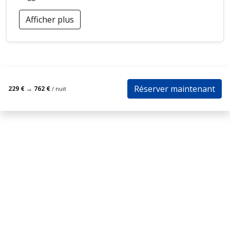
Afficher plus
Réserver maintenant
229 €
→
762 €
/ nuit