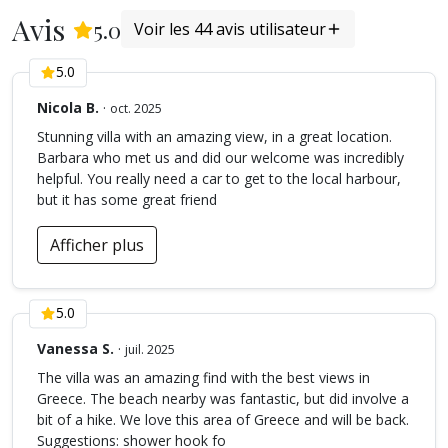
pour des enfants.
Avis
(
44
Avis)
5.0
Voir les 44 avis utilisateur
REZ DE JARDIN
5.0
Buanderie avec machine à laver et planche à repasser.
Nicola B.
·
EXTERIEUR REZ-DE-JARDIN
oct. 2025
Stunning villa with an amazing view, in a great location.
Un petit salon abrité contre la maison permet de s’isoler
Barbara who met us and did our welcome was incredibly
complètement de l’animation de la piscine et de la
helpful. You really need a car to get to the local harbour,
terrasse. Entouré par les fleurs du bougainvillier, les
but it has some great friend
lavandes, les lauriers et les roses, cet espace est un
véritable écrin de tranquillité pour ceux qui veulent faire la
Afficher plus
sieste.
ACCES
5.0
La villa KOUMARIA est située à 2,5 km du port de Sivota,
de ses tavernes et de ses commerces. 4 minutes en
Vanessa S.
·
juil. 2025
voiture, 15 minutes à pied.
The villa was an amazing find with the best views in
Merci de prendre note que le dernier 100m pour arriver à
Greece. The beach nearby was fantastic, but did involve a
la villa est non asphalté.
bit of a hike. We love this area of Greece and will be back.
Suggestions: shower hook fo