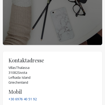
Kontaktadresse
VillasThalassa
31082
Sivota
Lefkada Island
Griechenland
Mobil
+30 6976 40 51 92